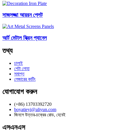
সাজসজ্জা আয়রন প্লেট
আর্ট মেটাল স্ক্রিন প্যানেল
তথ্য
ঢালাই
পেটা লোহা
সমাপ্ত
লেজারের কাটিং
যোগাযোগ করুন
(+86) 13703392720
boyatieyi@aliyun.com
জিনলে উত্তর-চক্রের রোড, হেবেই
এসএনএস