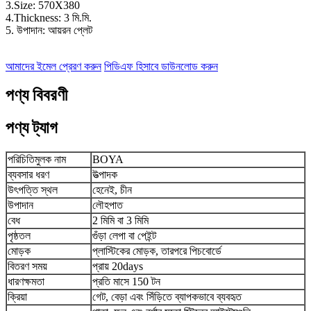
3.Size: 570X380
4.Thickness: 3 মি.মি.
5. উপাদান: আয়রন প্লেট
আমাদের ইমেল প্রেরণ করুন
পিডিএফ হিসাবে ডাউনলোড করুন
পণ্য বিবরণী
পণ্য ট্যাগ
পরিচিতিমুলক নাম
BOYA
ব্যবসার ধরণ
উত্পাদক
উৎপত্তি স্থল
হেনেই, চীন
উপাদান
লৌহপাত
বেধ
2 মিমি বা 3 মিমি
পৃষ্ঠতল
গুঁড়া লেপা বা পেইন্ট
মোড়ক
প্লাস্টিকের মোড়ক, তারপরে পিচবোর্ডে
বিতরণ সময়
প্রায় 20days
ধারণক্ষমতা
প্রতি মাসে 150 টন
ক্রিয়া
গেট, বেড়া এবং সিঁড়িতে ব্যাপকভাবে ব্যবহৃত