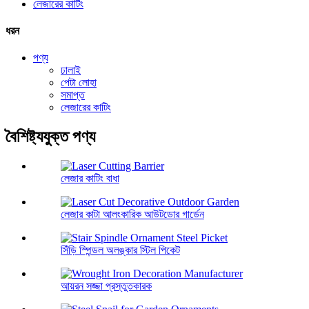
লেজারের কাটিং
ধরন
পণ্য
ঢালাই
পেটা লোহা
সমাপ্ত
লেজারের কাটিং
বৈশিষ্ট্যযুক্ত পণ্য
লেজার কাটিং বাধা
লেজার কাটা আলংকারিক আউটডোর গার্ডেন
সিঁড়ি স্পিন্ডল অলঙ্কার স্টিল পিকেট
আয়রন সজ্জা প্রস্তুতকারক