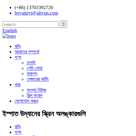
(+86) 13703392720
boyatieyi@aliyun.com
English
বাড়ি
আমাদের সম্পর্কে
পণ্য
ঢালাই
পেটা লোহা
সমাপ্ত
লেজারের কাটিং
খবর
সংস্থা নিউজ
শিল্প সংবাদ
যোগাযোগ করুন
ইস্পাত উদ্যানের স্ক্রিন অলঙ্কারগুলি
বাড়ি
পণ্য