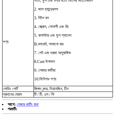
পাতা, ফুল এবং বর্শার মতো স্টিলের আইটেমগুলি
2. জাল হ্যান্ড্রেলস
3. স্টিল বল
4. স্ক্রোল, গোলাপী এবং রিং
5. বালাস্টার এবং ফুল প্যানেল
পণ্য
B.বসকেট, পাকানো বার
7. গেট এবং দরজা আনুষাঙ্গিক
8.Cast উপাদান
9. লেজার কাটিয়া
10.ফিনিশড পণ্য
লোডিং পোর্ট
জিঙ্গাং বন্দর, তিয়ানজিন, চীন
প্রদানের মেয়াদ
টি / টি, এল / সি
আগে:
লেজার কাটিং বাধা
পরবর্তী: