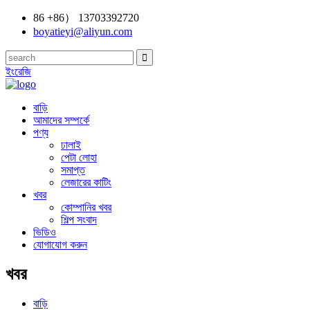
86 +86） 13703392720
boyatieyi@aliyun.com
ইংরেজি
বাড়ি
আমাদের সম্পর্কে
পণ্য
ঢালাই
পেটা লোহা
সমাপ্ত
লেজারের কাটিং
খবর
কোম্পানির খবর
শিল্প সংবাদ
ভিডিও
যোগাযোগ করুন
খবর
বাড়ি