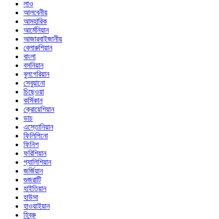
লাও
আলবেনীয়
আমহারিক
আর্মেনিয়ান
আজারবাইজানীয়
বেলারুশিয়ান
বাংলা
বসনিয়ান
বুলগেরিয়ান
সেবুয়ানো
চিছেওয়া
কর্সিকান
ক্রোয়েশিয়ান
ডাচ
এস্তোনিয়ান
ফিলিপিনো
ফিনিশ
ফরিশিয়ান
গ্যালিশিয়ান
জর্জিয়ান
গুজরাটি
হাইতিয়ান
হাউসা
হাওয়াইয়ান
হিব্রু