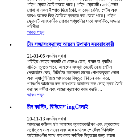
পাইপ স্ক্রোল তৈরি করতে পারে। পাইপ স্ক্রোলটি castালাই
লোহা বা নকল ইস্পাত দিয়ে তৈরি, যা বেড়া রেলিং, গেটস এবং
আরও অনেক কিছু তৈরিতে ব্যবহার করা যেতে পারে। পাইপ
স্ক্রোলটি আলংকারিক লোহার পণ্যগুলির সাথে সম্পর্কিত, সজ্জার
পরিসীমা ...
আরও পড়ুন
চীন সজ্জাসংক্রান্ত আয়রন উপাদান সরবরাহকারী
21-01-05 এডমিন দ্বারা
পরিহিত লোহার সজ্জাটি যে কোনও ডেক, বাগান বা প্যাটিও
বাড়িয়ে তুলতে পারে, আমাদের সংস্থা হেবেই বোয়া মেটাল
প্রোডাক্টস কোং, লিমিটেড অত্যন্ত মানের পোশাকযুক্ত লোহা
এবং অ্যালুমিনিয়াম আসবাবের বিস্তৃত নির্বাচন বহন করে,
পণ্যগুলি আমাদের দক্ষ কারখানায় আমাদের দক্ষ লোহা দ্বারা তৈরি
করা হয় কর্মীরা এবং আমরা ক্রমাগত কাজ করছি ...
আরও পড়ুন
চীন কাস্টিং, বিনিয়োগ ingালাই
20-11-13 এডমিন দ্বারা
আমাদের কমিশন হ'ল আমাদের ব্যবহারকারীগণ এবং ক্রেতাদের
সর্বোত্তম ভাল মানের এবং আক্রমণাত্মক পোর্টেবল ডিজিটাল
আইটেমগুলির সাথে কারখানার সর্বাধিক বিক্রয়ের জন্য চায়না