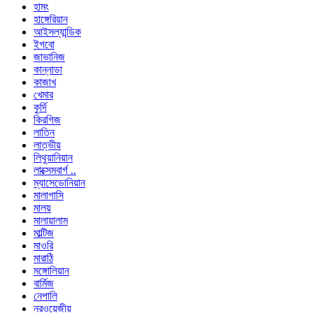
হামং
হাঙ্গেরিয়ান
আইসল্যান্ডিক
ইগবো
জাভানিজ
কান্নাডা
কাজাখ
খেমার
কুর্দি
কিরগিজ
লাতিন
লাত্ভীয়
লিথুয়ানিয়ান
লাক্সেমবার্গ ..
ম্যাসেডোনিয়ান
মালাগাসি
মালয়
মালায়ালাম
মাল্টিজ
মাওরি
মারাঠি
মঙ্গোলিয়ান
বার্মিজ
নেপালি
নরওয়েজীয়