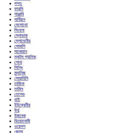
পশতু
ফারসি
পাঞ্জাবি
সার্বিয়ান
সেসোথো
সিংহলা
স্লোভাক
স্লোভেনীয়
সোমালি
সামোয়ান
স্কটস গ্যালিক
শোনা
সিন্ধি
সুন্দানিজ
সোয়াহিলি
তাজিক
তামিল
তেলেগু
থাই
ইউক্রেনীয়
উর্দু
উজবেক
ভিয়েতনামী
ওয়েলশ
জোসা