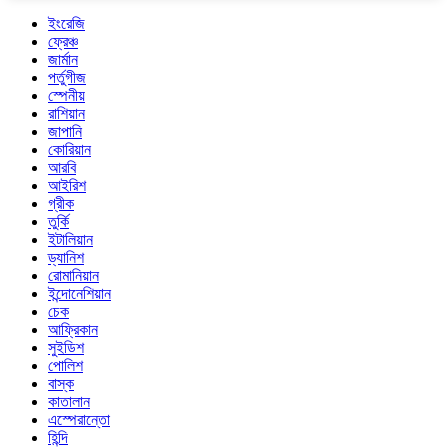
ইংরেজি
ফ্রেঞ্চ
জার্মান
পর্তুগীজ
স্পেনীয়
রাশিয়ান
জাপানি
কোরিয়ান
আরবি
আইরিশ
গ্রীক
তুর্কি
ইটালিয়ান
ড্যানিশ
রোমানিয়ান
ইন্দোনেশিয়ান
চেক
আফ্রিকান
সুইডিশ
পোলিশ
বাস্ক
কাতালান
এস্পেরান্তো
হিন্দি