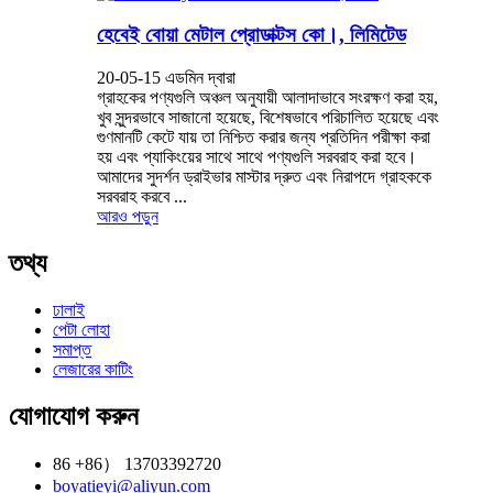
হেবেই বোয়া মেটাল প্রোডাক্টস কো।, লিমিটেড
20-05-15 এডমিন দ্বারা
গ্রাহকের পণ্যগুলি অঞ্চল অনুযায়ী আলাদাভাবে সংরক্ষণ করা হয়,
খুব সুন্দরভাবে সাজানো হয়েছে, বিশেষভাবে পরিচালিত হয়েছে এবং
গুণমানটি কেটে যায় তা নিশ্চিত করার জন্য প্রতিদিন পরীক্ষা করা
হয় এবং প্যাকিংয়ের সাথে সাথে পণ্যগুলি সরবরাহ করা হবে।
আমাদের সুদর্শন ড্রাইভার মাস্টার দ্রুত এবং নিরাপদে গ্রাহককে
সরবরাহ করবে ...
আরও পড়ুন
তথ্য
ঢালাই
পেটা লোহা
সমাপ্ত
লেজারের কাটিং
যোগাযোগ করুন
86 +86） 13703392720
boyatieyi@aliyun.com