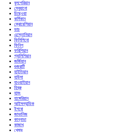
বুলগেরিয়ান
সেবুয়ানো
চিছেওয়া
কর্সিকান
ক্রোয়েশিয়ান
ডাচ
এস্তোনিয়ান
ফিলিপিনো
ফিনিশ
ফরিশিয়ান
গ্যালিশিয়ান
জর্জিয়ান
গুজরাটি
হাইতিয়ান
হাউসা
হাওয়াইয়ান
হিব্রু
হামং
হাঙ্গেরিয়ান
আইসল্যান্ডিক
ইগবো
জাভানিজ
কান্নাডা
কাজাখ
খেমার