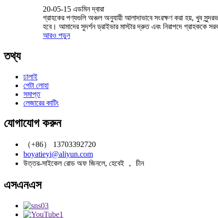
20-05-15 এডমিন দ্বারা
গ্রাহকের পণ্যগুলি অঞ্চল অনুযায়ী আলাদাভাবে সংরক্ষণ করা হয়, খুব সুন্দ
হবে। আমাদের সুদর্শন ড্রাইভার মাস্টার দ্রুত এবং নিরাপদে গ্রাহককে সরব
আরও পড়ুন
তথ্য
ঢালাই
পেটা লোহা
সমাপ্ত
লেজারের কাটিং
যোগাযোগ করুন
（+86） 13703392720
boyatieyi@aliyun.com
উত্তর-সাইকেল রোড অফ জিনলে, হেবেই ， চীন
এসএনএস