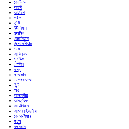
কোরিয়ান
আরবি
আইরিশ
গ্রীক
তুর্কি
ইটালিয়ান
ড্যানিশ
রোমানিয়ান
ইন্দোনেশিয়ান
চেক
আফ্রিকান
সুইডিশ
পোলিশ
বাস্ক
কাতালান
এস্পেরান্তো
হিন্দি
লাও
আলবেনীয়
আমহারিক
আর্মেনিয়ান
আজারবাইজানীয়
বেলারুশিয়ান
বাংলা
বসনিয়ান