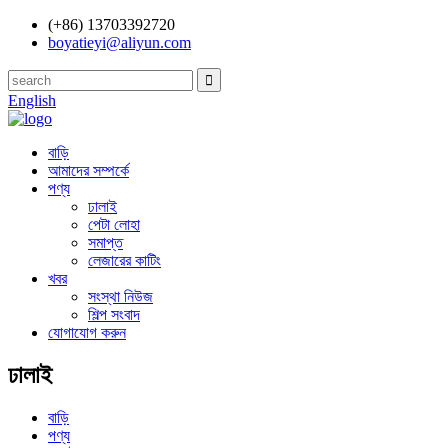
(+86) 13703392720
boyatieyi@aliyun.com
English
বাড়ি
আমাদের সম্পর্কে
পণ্য
ঢালাই
পেটা লোহা
সমাপ্ত
লেজারের কাটিং
খবর
সংস্থা নিউজ
শিল্প সংবাদ
যোগাযোগ করুন
ঢালাই
বাড়ি
পণ্য