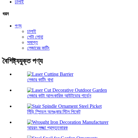
ঢালাই
ধরন
পণ্য
ঢালাই
পেটা লোহা
সমাপ্ত
লেজারের কাটিং
বৈশিষ্ট্যযুক্ত পণ্য
লেজার কাটিং বাধা
লেজার কাটা আলংকারিক আউটডোর গার্ডেন
সিঁড়ি স্পিন্ডল অলঙ্কার স্টিল পিকেট
আয়রন সজ্জা প্রস্তুতকারক