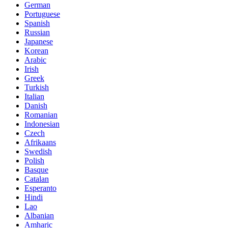
German
Portuguese
Spanish
Russian
Japanese
Korean
Arabic
Irish
Greek
Turkish
Italian
Danish
Romanian
Indonesian
Czech
Afrikaans
Swedish
Polish
Basque
Catalan
Esperanto
Hindi
Lao
Albanian
Amharic