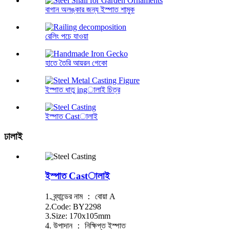
বাগান অলঙ্কার জন্য ইস্পাত শামুক
রেলিং পচে যাওয়া
হাতে তৈরি আয়রন গেকো
ইস্পাত ধাতু ingালাই চিত্র
ইস্পাত Castালাই
ঢালাই
ইস্পাত Castালাই
1. ব্র্যান্ডের নাম ： বোয়া A
2.Code: BY2298
3.Size: 170x105mm
4. উপাদান ： নিক্ষিপ্ত ইস্পাত