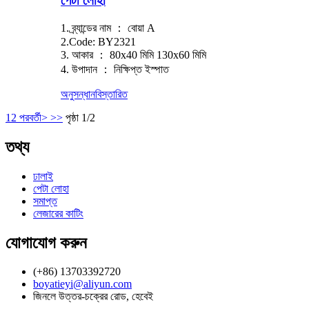
পেটা লোহা
1. ব্র্যান্ডের নাম ： বোয়া A
2.Code: BY2321
3. আকার ： 80x40 মিমি 130x60 মিমি
4. উপাদান ： নিক্ষিপ্ত ইস্পাত
অনুসন্ধান
বিস্তারিত
1
2
পরবর্তী>
>>
পৃষ্ঠা 1/2
তথ্য
ঢালাই
পেটা লোহা
সমাপ্ত
লেজারের কাটিং
যোগাযোগ করুন
(+86) 13703392720
boyatieyi@aliyun.com
জিনলে উত্তর-চক্রের রোড, হেবেই