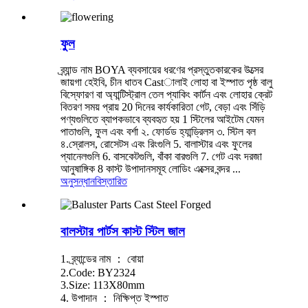
ফুল
ব্র্যান্ড নাম BOYA ব্যবসায়ের ধরণের প্রস্তুতকারকের উত্সের
জায়গা হেইবি, চীন ধাতব Castালাই লোহা বা ইস্পাত পৃষ্ঠ বালু
বিস্ফোরণ বা অ্যান্টিস্ট্রাল তেল প্যাকিং কার্টন এবং লোহার ক্রেট
বিতরণ সময় প্রায় 20 দিনের কার্যকারিতা গেট, বেড়া এবং সিঁড়ি
পণ্যগুলিতে ব্যাপকভাবে ব্যবহৃত হয় 1 স্টিলের আইটেম যেমন
পাতাগুলি, ফুল এবং বর্শা ২. ফোর্ডড হ্যান্ড্রিলস ৩. স্টিল বল
৪.স্রোলস, রোসেটস এবং রিংগুলি 5. বালাস্টার এবং ফুলের
প্যানেলগুলি 6. বাসকেটগুলি, বাঁকা বারগুলি 7. গেট এবং দরজা
আনুষাঙ্গিক 8 কাস্ট উপাদানসমূহ লোডিং এক্সের বন্দর ...
অনুসন্ধান
বিস্তারিত
বালস্টার পার্টস কাস্ট স্টিল জাল
1. ব্র্যান্ডের নাম ： বোয়া
2.Code: BY2324
3.Size: 113X80mm
4. উপাদান ： নিক্ষিপ্ত ইস্পাত