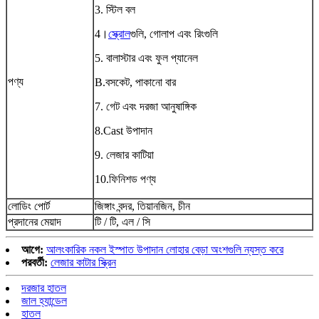
3. স্টিল বল
4।
স্ক্রোল
গুলি, গোলাপ এবং রিংগুলি
5. বালাস্টার এবং ফুল প্যানেল
পণ্য
B.বসকেট, পাকানো বার
7. গেট এবং দরজা আনুষাঙ্গিক
8.Cast উপাদান
9. লেজার কাটিয়া
10.ফিনিশড পণ্য
লোডিং পোর্ট
জিঙ্গাং বন্দর, তিয়ানজিন, চীন
প্রদানের মেয়াদ
টি / টি, এল / সি
আগে:
আলংকারিক নকল ইস্পাত উপাদান লোহার বেড়া অংশগুলি ন্যস্ত করে
পরবর্তী:
লেজার কাটার স্ক্রিন
দরজার হাতল
জাল হ্যান্ডেল
হাতল