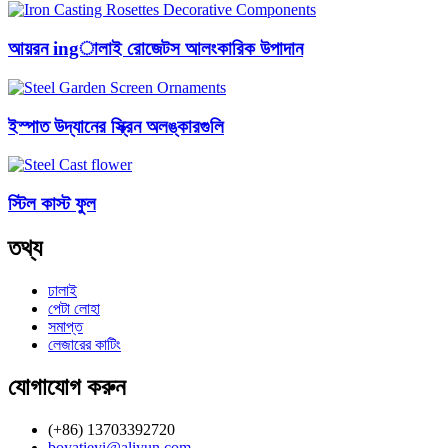
আয়রন ingালাই রোজেটস আলংকারিক উপাদান
ইস্পাত উদ্যানের স্ক্রিন অলঙ্কারগুলি
স্টিল কাস্ট ফুল
তথ্য
ঢালাই
পেটা লোহা
সমাপ্ত
লেজারের কাটিং
যোগাযোগ করুন
(+86) 13703392720
boyatieyi@aliyun.com