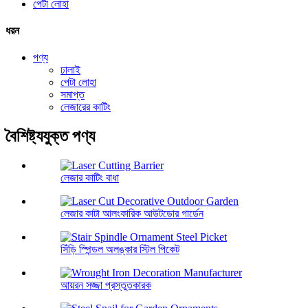
পেটা লোহা
ধরন
পণ্য
ঢালাই
পেটা লোহা
সমাপ্ত
লেজারের কাটিং
বৈশিষ্ট্যযুক্ত পণ্য
লেজার কাটিং বাধা
লেজার কাটা আলংকারিক আউটডোর গার্ডেন
সিঁড়ি স্পিন্ডল অলঙ্কার স্টিল পিকেট
আয়রন সজ্জা প্রস্তুতকারক