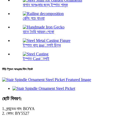
বাগান অলঙ্কার জন্য ইস্পাত শামুক
রেলিং পচে যাওয়া
হাতে তৈরি আয়রন গেকো
ইস্পাত ধাতু ingালাই চিত্র
ইস্পাত Castালাই
সিঁড়ি স্পিন্ডল অলঙ্কার স্টিল পিকেট
ছোট বিবরণ:
1. ব্র্যান্ডের নাম: BOYA
2. কোড: BY5527