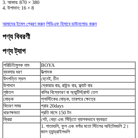
3. আকার: 870 × 380
4. উপাদান: 16 × 8
আমাদের ইমেল প্রেরণ করুন
পিডিএফ হিসাবে ডাউনলোড করুন
পণ্য বিবরণী
পণ্য ট্যাগ
পরিচিতিমুলক নাম
BOYA
ব্যবসার ধরণ
উত্পাদক
উৎপত্তি স্থল
হেনেই, চীন
উপাদান
স্কোয়ার বার, রাউন্ড বার, ফ্ল্যাট বার
পৃষ্ঠতল
বালির বিস্ফোরণ বা অ্যান্টিস্ট্রাস্ট তেল
মোড়ক
প্লাস্টিকের মোড়ক, তারপরে ক্ষেত্রে
বিতরণ সময়
প্রায় 20days
ধারণক্ষমতা
প্রতি মাসে 150 টন
ক্রিয়া
গেট, বেড়া এবং সিঁড়িতে ব্যাপকভাবে ব্যবহৃত
1. পাতাগুলি, ফুল এবং বর্শার মতো স্টিলের আইটেমগুলি 2।
জাল হ্যান্ড্রাইলগুলি