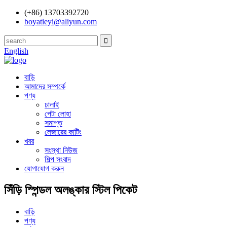
(+86) 13703392720
boyatieyi@aliyun.com
English
বাড়ি
আমাদের সম্পর্কে
পণ্য
ঢালাই
পেটা লোহা
সমাপ্ত
লেজারের কাটিং
খবর
সংস্থা নিউজ
শিল্প সংবাদ
যোগাযোগ করুন
সিঁড়ি স্পিন্ডল অলঙ্কার স্টিল পিকেট
বাড়ি
পণ্য