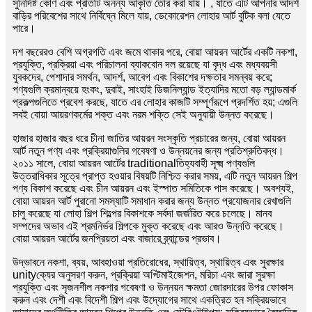
সুনির্দিষ্ট কোণ এবং প্রতিটি অনন্য আকৃতি তৈরি করা যায়। , যাতে এটি আপনার আদর্শ
বাড়ির পরিবেশের সাথে নির্বিঘ্নে মিলে যায়, ডেকোরেশন লোহার আর্ট বুটিক বলা যেতে
পারে।
দশ বছরেরও বেশি অগ্রগতি এবং জমে থাকার পরে, বোয়া আয়রন আর্টের একটি নকশা,
প্রযুক্তি, প্রক্রিয়া এবং পরিচালনা ব্যাকবোন দল রয়েছে যা বৃদ্ধ এবং মধ্যবয়সী
যুবকদের, পেশাদার সমর্থন, আদর্শ, আবেগ এবং বিকাশের দক্ষতার সমন্বয় করে;
পণ্যগুলি ক্রমান্বয়ে হংকং, দুবাই, সাংহাই ডিজনিল্যান্ড ইত্যাদির মতো বড় ল্যান্ডমার্ক
প্রকল্পগুলিতে প্রবেশ করছে, যাতে এর লোহার কাজটি সম্পূর্ণরূপে প্রদর্শিত হয়; এগুলি
সবই বোয়া আয়রণকর্মের শক্ত এবং নরম শক্তি সেই অনুযায়ী উন্নত করেছে।
হাজার হাজার বছর ধরে চীনা জাতির আয়রন সংস্কৃতি প্রচারের জন্য, বোয়া আয়রন
আর্ট নতুন পণ্য এবং প্রক্রিয়াগুলির গবেষণা ও উন্নয়নের জন্য প্রতিশ্রুতিবদ্ধ।
২০১১ সালে, বোয়া আয়রন আর্টের traditionalতিহ্যবাহী সূক্ষ্ম পণ্যগুলি
উত্তরাধিকার সূত্রে প্রাপ্ত হওয়ার বিষয়টি নিশ্চিত করার সময়, এটি নতুন আয়রন শিল্প
পণ্য বিকাশ করেছে এবং চীন আয়রন এবং ইস্পাত সমিতিকে পাস করেছে। অবশ্যই,
বোয়া আয়রন আর্ট পুরানো সমস্যাটি সমাধান করার জন্য উন্নত প্রযোজনার রেখাগুলি
চালু করেছে যা লোহা শিল্প শিল্পের বিকাশকে সর্বদা জর্জরিত করে চলেছে। মানব
সম্পদের অভাব এই শ্রমনির্ভর শিল্পকে মুক্ত করেছে এবং আরও উন্নতি করেছে।
বোয়া আয়রন আর্টের জনপ্রিয়তা এবং বাজারে ব্র্যান্ডের প্রভাব।
উদ্ভাবনে নকশা, ব্যয়, আবহাওয়া প্রতিরোধের, স্থায়িত্ব, স্থায়িত্ব এবং সুরক্ষার
unityক্যের অনুসরণ করুন, প্রক্রিয়া অপ্টিমাইজেশন, মরিচা এবং জারা সুরক্ষা
প্রযুক্তি এবং সৃজনশীল নকশার গবেষণা ও উন্নয়ন ক্ষমতা জোরদারের উপর ফোকাস
করুন এবং দেশী এবং বিদেশী শিল্প এবং উদ্যোগের সাথে একত্রিত হন সক্রিয়ভাবে