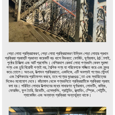
পেড়া লোহা প্রক্রিয়াকরণ, পেড়া লোহা প্রক্রিয়াকরণ উদ্ভিদ পেড়া লোহার প্রধান
প্রক্রিয়া প্রবাহটি প্রধানত কয়েকটি বড় ধাপে বিভক্ত: ফোর্জিং, ঘূর্ণায়মান, ldালাই,
পৃষ্ঠের চিকিত্সা এবং আর্ট প্রসেসিং। বেশিরভাগ রেকর্ড লোহা পণ্যগুলি কেবল সুরক্ষা
পণ্য এবং চুরি বিরোধী পণ্যই নয়, শৈল্পিক পণ্য যা পরিবেশকে সজ্জিত করে এবং সুন্দর
করে তোলে। অতএব, উত্পাদন প্রক্রিয়াতে, একদিকে, এটি অবশ্যই পণ্যের সৌন্দর্য
এবং শৈল্পিকতার প্রতিফলন করবে, তবে পণ্যের দৃness়তা এবং স্থায়িত্বের
দিকেও মনোযোগ দেবে। কাঁচামাল থেকে পণ্যগুলিতে প্রক্রিয়াটিকে প্রক্রিয়া প্রবাহ
বলা হয়। পরিহিত লোহার উত্পাদনের মধ্যে সাধারণত ঘূর্ণায়মান, লোফটিং, কম্বিং,
ফোরজিং, ফুল তৈরি, রিভেটিং, এসেম্বলিং, গ্রাইন্ডিং, ক্ল্যাডিং, স্প্রেিং, পেইন্টিং,
প্যাকেজিং এবং অন্যান্য প্রক্রিয়া অন্তর্ভুক্ত থাকে।