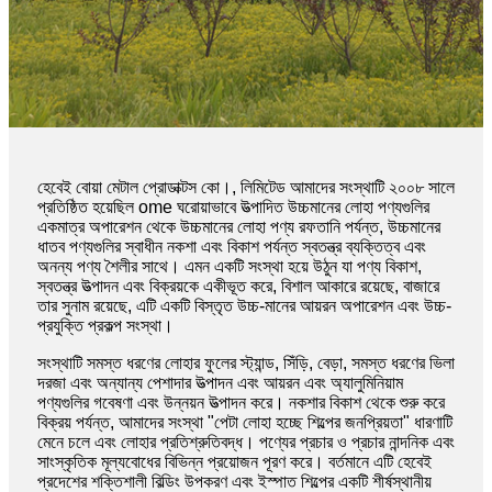
হেবেই বোয়া মেটাল প্রোডাক্টস কো।, লিমিটেড আমাদের সংস্থাটি ২০০৮ সালে
প্রতিষ্ঠিত হয়েছিল ome ঘরোয়াভাবে উত্পাদিত উচ্চমানের লোহা পণ্যগুলির
একমাত্র অপারেশন থেকে উচ্চমানের লোহা পণ্য রফতানি পর্যন্ত, উচ্চমানের
ধাতব পণ্যগুলির স্বাধীন নকশা এবং বিকাশ পর্যন্ত স্বতন্ত্র ব্যক্তিত্ব এবং
অনন্য পণ্য শৈলীর সাথে। এমন একটি সংস্থা হয়ে উঠুন যা পণ্য বিকাশ,
স্বতন্ত্র উত্পাদন এবং বিক্রয়কে একীভূত করে, বিশাল আকারে রয়েছে, বাজারে
তার সুনাম রয়েছে, এটি একটি বিস্তৃত উচ্চ-মানের আয়রন অপারেশন এবং উচ্চ-
প্রযুক্তি প্রকল্প সংস্থা।
সংস্থাটি সমস্ত ধরণের লোহার ফুলের স্ট্যান্ড, সিঁড়ি, বেড়া, সমস্ত ধরণের ভিলা
দরজা এবং অন্যান্য পেশাদার উত্পাদন এবং আয়রন এবং অ্যালুমিনিয়াম
পণ্যগুলির গবেষণা এবং উন্নয়ন উত্পাদন করে। নকশার বিকাশ থেকে শুরু করে
বিক্রয় পর্যন্ত, আমাদের সংস্থা "পেটা লোহা হচ্ছে শিল্পের জনপ্রিয়তা" ধারণাটি
মেনে চলে এবং লোহার প্রতিশ্রুতিবদ্ধ। পণ্যের প্রচার ও প্রচার নান্দনিক এবং
সাংস্কৃতিক মূল্যবোধের বিভিন্ন প্রয়োজন পূরণ করে। বর্তমানে এটি হেবেই
প্রদেশের শক্তিশালী বিল্ডিং উপকরণ এবং ইস্পাত শিল্পের একটি শীর্ষস্থানীয়