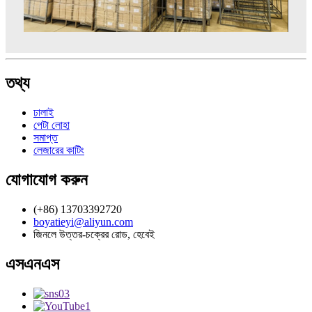
তথ্য
ঢালাই
পেটা লোহা
সমাপ্ত
লেজারের কাটিং
যোগাযোগ করুন
(+86) 13703392720
boyatieyi@aliyun.com
জিনলে উত্তর-চক্রের রোড, হেবেই
এসএনএস