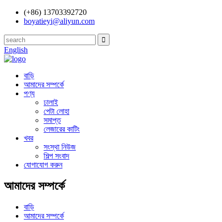
(+86) 13703392720
boyatieyi@aliyun.com
English
বাড়ি
আমাদের সম্পর্কে
পণ্য
ঢালাই
পেটা লোহা
সমাপ্ত
লেজারের কাটিং
খবর
সংস্থা নিউজ
শিল্প সংবাদ
যোগাযোগ করুন
আমাদের সম্পর্কে
বাড়ি
আমাদের সম্পর্কে