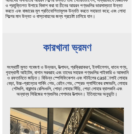
আমাদের অর্থনীতির আয়রন শিল্পের উন্নতি এবং স্টেরিওটাইপস; সক্রিয়ভাবে বৈজ্ঞানিক
ও প্রযুক্তিগত উপায়ে বিকাশ করা যা চীনের আয়রন পণ্যগুলির ভারসাম্যতা উন্নত
করতে এবং বাজারের মূল প্রতিযোগিতামূলক উন্নতি করতে সহায়তা করে; এবং লোহা
শিল্পের মান উন্নত ও বাস্তবায়নের জন্য প্রচেষ্টা চালিয়ে যান।
কারখানা ভ্রমণ
সংস্থাটি মূলত গবেষণা ও উন্নয়ন, উত্পাদন, প্রক্রিয়াকরণ, ইনস্টলেশন, ধাতব পণ্য,
গৃহস্থালী আইটেম, বাগান সরবরাহ এবং তাদের সহায়ক পণ্যগুলির পাইকারি ও আমদানি
ও রফতানিতে জড়িত। বিভিন্ন স্পেসিফিকেশন এবং স্টাইলের castালাই লোহার
বেড়া, উচ্চ-প্রান্তের পার্কিং শেড, রেইন শেড, স্প্রেড প্লাস্টিকের রক্ষাগুলি, লোহার
গেটগুলি, বারান্দার রেলিংগুলি, পোড়া লোহার সিঁড়ি, পেড়া লোহার ব্যালকনি এবং
অন্যান্য সিরিজের পণ্যগুলির পেশাদার উত্পাদন। ইতিহাসের অনুভূতি।