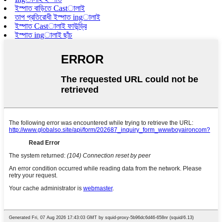
ইস্পাত বাড়িতে Castালাই
তাপ প্রতিরোধী ইস্পাত ingালাই
ইস্পাত Castালাই ফাউন্ড্রি
ইস্পাত ingালাই ছাঁচ