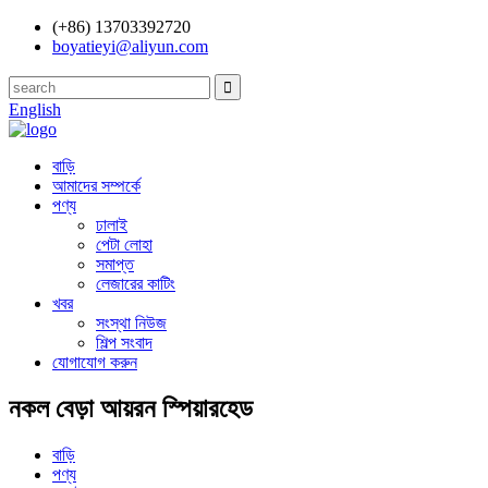
(+86) 13703392720
boyatieyi@aliyun.com
English
বাড়ি
আমাদের সম্পর্কে
পণ্য
ঢালাই
পেটা লোহা
সমাপ্ত
লেজারের কাটিং
খবর
সংস্থা নিউজ
শিল্প সংবাদ
যোগাযোগ করুন
নকল বেড়া আয়রন স্পিয়ারহেড
বাড়ি
পণ্য