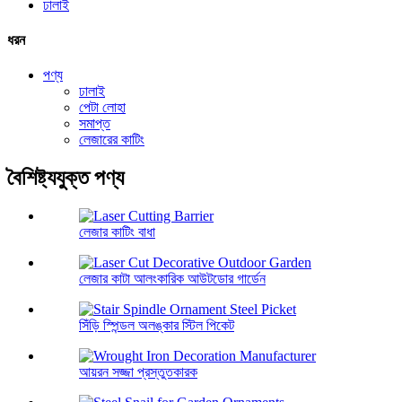
ঢালাই
ধরন
পণ্য
ঢালাই
পেটা লোহা
সমাপ্ত
লেজারের কাটিং
বৈশিষ্ট্যযুক্ত পণ্য
লেজার কাটিং বাধা
লেজার কাটা আলংকারিক আউটডোর গার্ডেন
সিঁড়ি স্পিন্ডল অলঙ্কার স্টিল পিকেট
আয়রন সজ্জা প্রস্তুতকারক