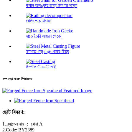
বাগান অলঙ্কার জন্য ইস্পাত শামুক
রেলিং পচে যাওয়া
হাতে তৈরি আয়রন গেকো
ইস্পাত ধাতু ingালাই চিত্র
ইস্পাত Castালাই
নকল বেড়া আয়রন স্পিয়ারহেড
ছোট বিবরণ:
1. ব্র্যান্ডের নাম ： বোয়া A
2.Code: BY2389