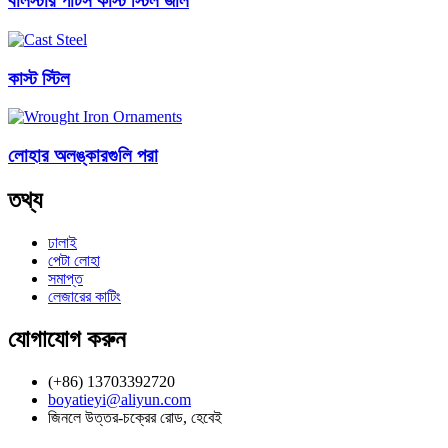
বালস্টার পার্টস কাস্ট স্টিল জাল
কাস্ট স্টিল
লোহার অলঙ্কারগুলি পরা
তথ্য
ঢালাই
পেটা লোহা
সমাপ্ত
লেজারের কাটিং
যোগাযোগ করুন
(+86) 13703392720
boyatieyi@aliyun.com
জিনলে উত্তর-চক্রের রোড, হেবেই