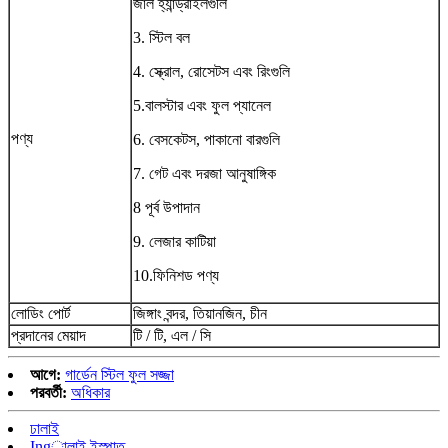
জাল হ্যান্ড্রাইলগুলি
3. স্টিল বল
4. স্ক্রোল, রোসেটস এবং রিংগুলি
5.বালস্টার এবং ফুল প্যানেল
পণ্য
6. বেসকেটস, পাকানো বারগুলি
7. গেট এবং দরজা আনুষাঙ্গিক
8 পূর্ব উপাদান
9. লেজার কাটিয়া
10.ফিনিশড পণ্য
লোডিং পোর্ট
জিঙ্গাং বন্দর, তিয়ানজিন, চীন
প্রদানের মেয়াদ
টি / টি, এল / সি
আগে:
গার্ডেন স্টিল ফুল সজ্জা
পরবর্তী:
অধিকার
ঢালাই
Ingালাই ইস্পাত