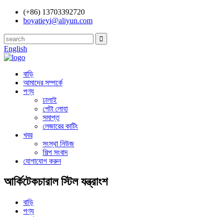
(+86) 13703392720
boyatieyi@aliyun.com
English
বাড়ি
আমাদের সম্পর্কে
পণ্য
ঢালাই
পেটা লোহা
সমাপ্ত
লেজারের কাটিং
খবর
সংস্থা নিউজ
শিল্প সংবাদ
যোগাযোগ করুন
আর্কিটেকচারাল স্টিল যন্ত্রাংশ
বাড়ি
পণ্য