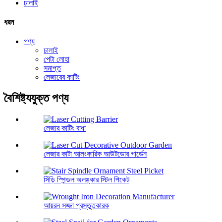
ঢালাই
ধরন
পণ্য
ঢালাই
পেটা লোহা
সমাপ্ত
লেজারের কাটিং
বৈশিষ্ট্যযুক্ত পণ্য
লেজার কাটিং বাধা
লেজার কাটা আলংকারিক আউটডোর গার্ডেন
সিঁড়ি স্পিন্ডল অলঙ্কার স্টিল পিকেট
আয়রন সজ্জা প্রস্তুতকারক