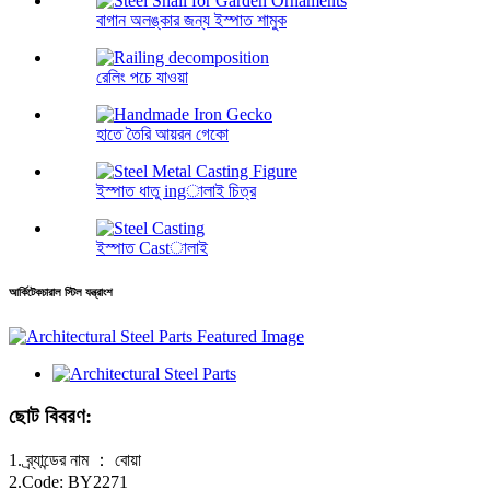
বাগান অলঙ্কার জন্য ইস্পাত শামুক
রেলিং পচে যাওয়া
হাতে তৈরি আয়রন গেকো
ইস্পাত ধাতু ingালাই চিত্র
ইস্পাত Castালাই
আর্কিটেকচারাল স্টিল যন্ত্রাংশ
ছোট বিবরণ:
1. ব্র্যান্ডের নাম ： বোয়া
2.Code: BY2271