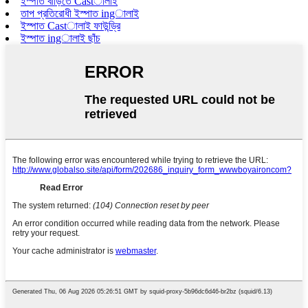
ইস্পাত বাড়িতে Castালাই
তাপ প্রতিরোধী ইস্পাত ingালাই
ইস্পাত Castালাই ফাউন্ড্রি
ইস্পাত ingালাই ছাঁচ