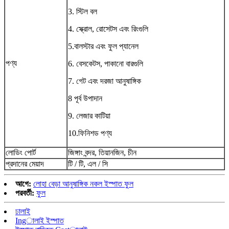
3. স্টিল বল
4. স্ক্রোল, রোসেটস এবং রিংগুলি
5.বালস্টার এবং ফুল প্যানেল
পণ্য
6. বেসকেটস, পাকানো বারগুলি
7. গেট এবং দরজা আনুষাঙ্গিক
8 পূর্ব উপাদান
9. লেজার কাটিয়া
10.ফিনিশড পণ্য
লোডিং পোর্ট
জিঙ্গাং বন্দর, তিয়ানজিন, চীন
প্রদানের মেয়াদ
টি / টি, এল / সি
আগে:
লোহা বেড়া আনুষাঙ্গিক নকল ইস্পাত ফুল
পরবর্তী:
ফুল
ঢালাই
Ingালাই ইস্পাত