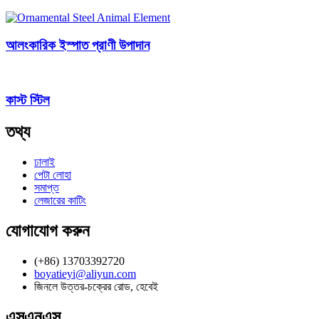
আলংকারিক ইস্পাত প্রাণী উপাদান
কাস্ট স্টিল
তথ্য
ঢালাই
পেটা লোহা
সমাপ্ত
লেজারের কাটিং
যোগাযোগ করুন
(+86) 13703392720
boyatieyi@aliyun.com
জিনলে উত্তর-চক্রের রোড, হেবেই
এসএনএস